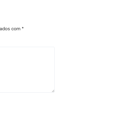
cados com
*