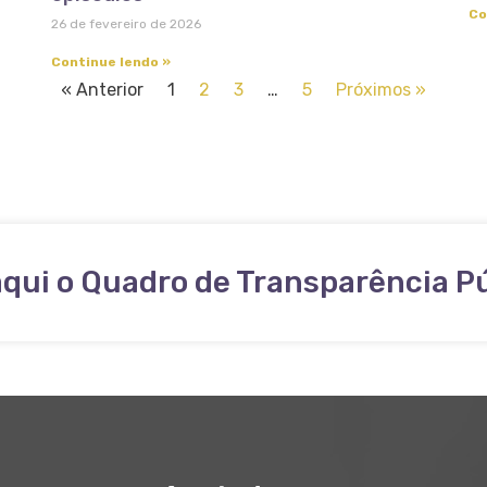
Co
26 de fevereiro de 2026
Continue lendo »
« Anterior
1
2
3
…
5
Próximos »
aqui o Quadro de Transparência P