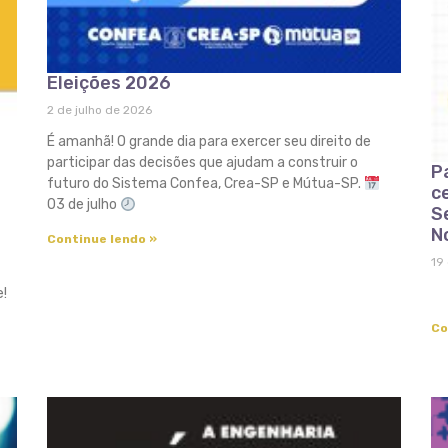
Eleições 2026
2 de julho de 2026
É amanhã! O grande dia para exercer seu direito de
participar das decisões que ajudam a construir o
P
futuro do Sistema Confea, Crea-SP e Mútua-SP.
c
03 de julho
S
N
Continue lendo »
19
!
Co