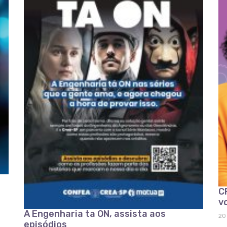
C
v
A Engenharia ta ON, assista aos
20
episódios