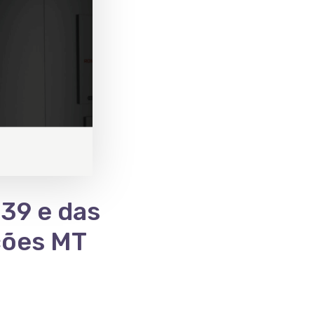
039 e das
ções MT