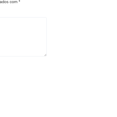
cados com
*